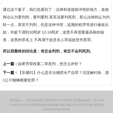
通过这个案子，我们也看到了：法律和道德相冲突的地方，道德
舆论认为要判刑，要判重刑 甚至说要判死刑，那么法律则认为判
轻一点，甚至不判刑，但是这种冲突，追溯的程序等进行修改比
如，年龄下调到10周岁 12-14周岁，追责不再需要最高检的核
准，追责的罪名上 不再屑于故意杀人罪或故意伤害罪。
所以我最终的结论是
：
肯定会判刑
，
肯定不会判死刑
。
上一篇：
如果劳荣枝案二审改判，您怎么评价？
下一篇：
【非捕01】什么是非法捕捞水产品罪？活泥鳅钓鱼、摸
1公斤螺蛳都要犯罪？
联系地址：宁波市鄞州区三眼桥街51号宁波塔27层 邮政编码：315199
©2000-2026
吴灵辉律师道
网站地图
浙ICP备08113200号
浙公网安备
33020302001948号