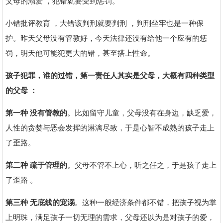
父母的溺爱 ，犯错就要受到惩罚。
小错批评教育 ，大错该判刑就要判刑 ，判刑坐牢也是一种保
护。昨天父母没有管教好，今天法律还没有给他一个应有的惩
罚，明天他可能犯更大的错，甚至搭上性命。
孩子犯罪
，
谁的过错
，
第一责任人其实是父母
，
大概有四种类型
的父母
：
第一种
没有管教的
。比如留守儿童，父母没有在身边，缺乏爱，
人性的贪婪与恶会发挥的淋漓尽致，于是心智不成熟的孩子走上
了歪路。
第二种
疏于管理的
。父母不管不上心，听之任之，于是孩子走上
了歪路 。
第三种
无底线的宠溺
。这种一般经济条件都不错，把孩子视为掌
上明珠，满足孩子一切无理的需求，父母还以为是对孩子的爱，