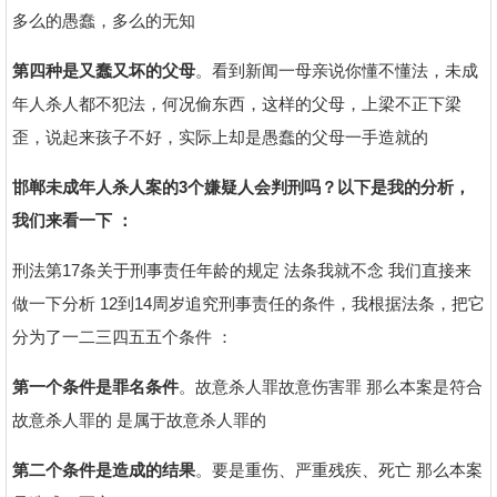
多么的愚蠢，多么的无知
第四种是又蠢又坏的父母
。看到新闻一母亲说你懂不懂法，未成
年人杀人都不犯法，何况偷东西，这样的父母，上梁不正下梁
歪，说起来孩子不好，实际上却是愚蠢的父母一手造就的
邯郸未成年人杀人案的3个嫌疑人会判刑吗
？
以下是我的分析
，
我们来看一下
：
刑法第17条关于刑事责任年龄的规定 法条我就不念 我们直接来
做一下分析 12到14周岁追究刑事责任的条件，我根据法条，把它
分为了一二三四五五个条件 ：
第一个条件是罪名条件
。故意杀人罪故意伤害罪 那么本案是符合
故意杀人罪的 是属于故意杀人罪的
第二个条件是造成的结果
。要是重伤、严重残疾、死亡 那么本案