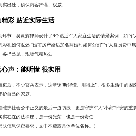
真实出处，确保内容严谨、权威。
动精彩 贴近实际生活
动环节，吴灵辉律师设计了9个贴近军人家庭生活的情景案例，如“军
的彩礼如何返还”“婚前房产婚后加名离婚时如何分割”“军人复员费中
、各抒己见，现场气氛热烈。
兵心声：能听懂 很实用
结束后，不少官兵表示，这堂课“听得懂、用得上”，很多生活中的困
守护自己的家庭。
是维护社会公平正义的最后一道防线，更是守护军人“小家”平安的重
实实在在的法律课，是一份光荣，也是一份责任。
部队信息保密要求，文中不透露具体单位名称。）