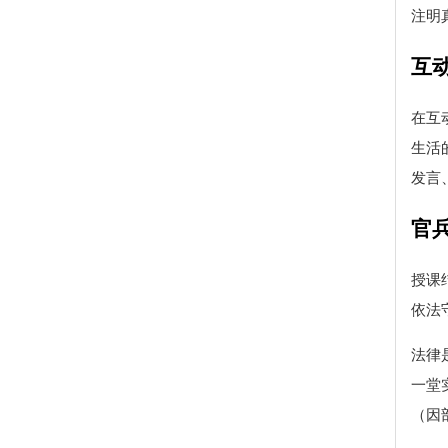
注明
互
在互
生活
发言
官
授课
依法
法律
一堂
（因