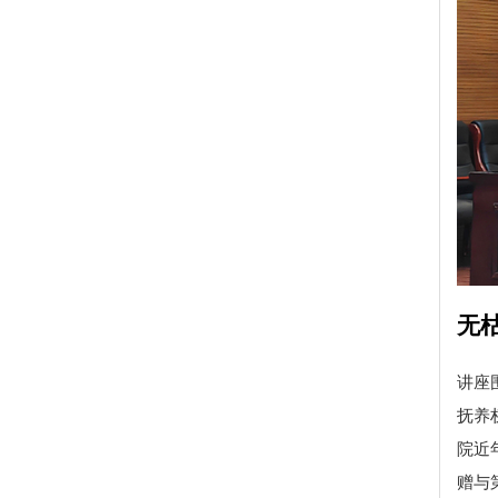
无枯
讲座
抚养
院近
赠与