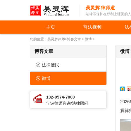
吴灵辉 律师道
法律不保护在权利上睡觉的
主页
普法视频
法
您的位置：
吴灵辉律师
>
博客文章
>
微博
>
博客文章
微博
法律便民
微博
132-0574-7000
20
宁波律师咨询/法律顾问
辉律