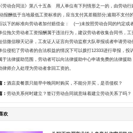
《劳动合同法》第八十五条 用人单位有下列情形之一的，由劳动行
劳动报酬低于当地最低工资标准的，应当支付其差额部分;逾期不支付
百以下的标准向劳动者加付赔偿金： (一)未按照劳动合同的约定或者
单位拖欠劳动者工资报酬属于违法行为，建议劳动者收集合同书，工
短信微信聊天记录，工友证人证言向劳动监察大队举报或者申请劳动仲裁
单位侵犯了劳动者的合法权益的情况下可以拨打12333进行举报，投
属于法律援助范围，劳动者可以向法律援助中心申请免费的法律援助
助律师介入处理为劳动者拿回工资的。
篇：
酒店卖餐票只能早中晚同时购买，不能分开买，是否侵权？
篇：
劳动关系何时建立？签订劳动合同就意味着建立劳动关系了吗？
喜欢