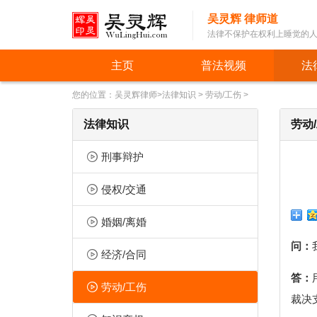
吴灵辉 律师道
法律不保护在权利上睡觉的
主页
普法视频
法
您的位置：
吴灵辉律师
>
法律知识
>
劳动/工伤
>
法律知识
劳动
刑事辩护
侵权/交通
婚姻/离婚
问：
经济/合同
答：
劳动/工伤
裁决