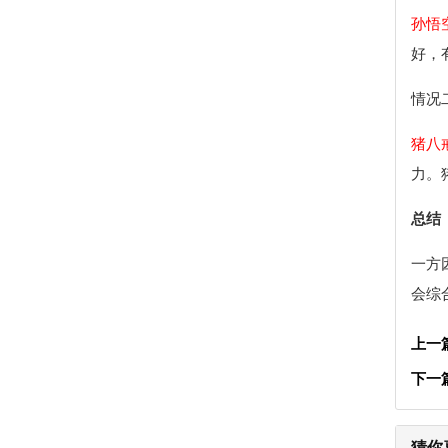
孙悟
好，
情况
猪八
力。
总结
一方
会综
上一
下一
猜你