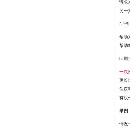
请求
另一
4. 
帮助
帮助
5. 
一次
更长
住房
有权
举例
情况