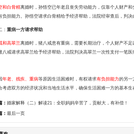
空和白骨精
离婚时，孙悟空已年老且丧失劳动能力，仅靠个人财产和
有负担能力。孙悟空请求白骨精给予经济帮助，法院经审查后，判决
二：
重病一方请求帮助
戒和高翠兰
离婚时，猪八戒患有重病，需要长期治疗，个人财产不足
猪八戒请求高翠兰给予经济帮助，法院判决高翠兰一次性支付一笔医
因
年老、残疾、重病
等原因生活困难时，有权请求
有负担能力
的另一
合考虑双方的经济状况和当地生活水平，确保生活困难一方的基本生
篇：
婚家解释（二）解读21：全职妈妈辛苦了，贡献大，有补偿！
篇：
最后一页
喜欢