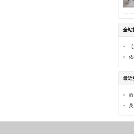
全站
【
依
最近
微
吴