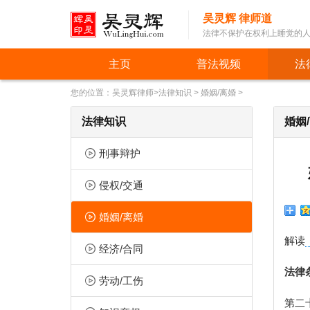
吴灵辉 律师道
法律不保护在权利上睡觉的
主页
普法视频
法
您的位置：
吴灵辉律师
>
法律知识
>
婚姻/离婚
>
法律知识
婚姻
刑事辩护
侵权/交通
婚姻/离婚
解读
经济/合同
法律
劳动/工伤
第二