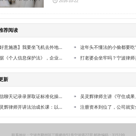
2016-10-22
推荐阅读
好意施惠】我要坐飞机去外地...
这年头不懂法的小偷都要吃亏了
据《个人信息保护法》，企业...
打老婆会坐牢吗？宁波律师
更新
信聊天记录录屏取证标准化操...
吴灵辉律师主讲《守住成果、远
灵辉律师开讲法治成长课：以...
注册资本到位了，公司就安全了
联系地址：宁波市鄞州区三眼桥街51号宁波塔27层 邮政编码：315199