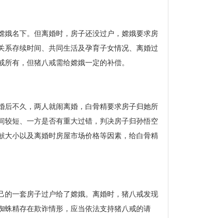
嫦娥名下。但离婚时，房子还没过户，嫦娥要求房
关系存续时间、共同生活及孕育子女情况、离婚过
戒所有，但猪八戒需给嫦娥一定的补偿。
婚后不久，两人就闹离婚，白骨精要求房子归她所
间较短、一方是否有重大过错，判决房子归孙悟空
献大小以及离婚时房屋市场价格等因素，给白骨精
己的一套房子过户给了嫦娥。离婚时，猪八戒发现
蜘蛛精存在欺诈情形，应当依法支持猪八戒的请