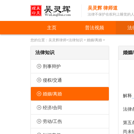
吴灵辉 律师道
法律不保护在权利上睡觉的
主页
普法视频
法
您的位置：
吴灵辉律师
>
法律知识
>
婚姻/离婚
>
法律知识
婚姻
刑事辩护
侵权/交通
婚姻/离婚
解释
经济/合同
法律
劳动/工伤
第五
尚未