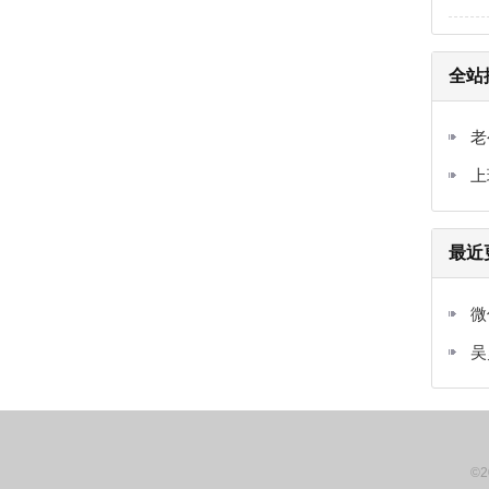
全站
老
上
最近
微
吴
©2