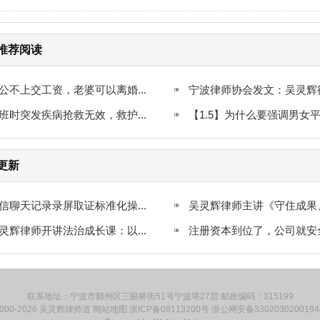
推荐阅读
公不上交工资，老婆可以离婚...
宁波律师协会发文：吴灵辉律师
班时突发疾病抢救无效，救护...
【1.5】为什么要强调男女
更新
信聊天记录录屏取证标准化操...
吴灵辉律师主讲《守住成果、远
灵辉律师开讲法治成长课：以...
注册资本到位了，公司就安全了
联系地址：宁波市鄞州区三眼桥街51号宁波塔27层 邮政编码：315199
000-2026
吴灵辉律师道
网站地图
浙ICP备08113200号
浙公网安备330203020019