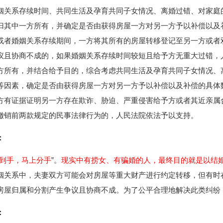
姻关系存续时间、共同生活及孕育共同子女情况、离婚过错、对家庭
归其中一方所有，并确定是否由获得房屋一方对另一方予以补偿以及
或者婚姻关系存续期间，一方将其所有的房屋转移登记至另一方或者
议且协商不成的，如果婚姻关系存续时间较短且给予方无重大过错，
方所有，并结合给予目的，综合考虑共同生活及孕育共同子女情况、
等因素，确定是否由获得房屋一方对另一方予以补偿以及补偿的具体
方有证据证明另一方存在欺诈、胁迫、严重侵害给予方或者其近亲属
撤销前两款规定的民事法律行为的，人民法院依法予以支持。
：
到手，马上分手
”。
现实中有捞女、有骗婚的人，最终目的就是以结
姻关系中，夫妻双方可能会对房屋等重大财产进行约定转移，但有时
房屋归属和分割产生争议且协商不成。为了公平合理地解决此类纠纷
：