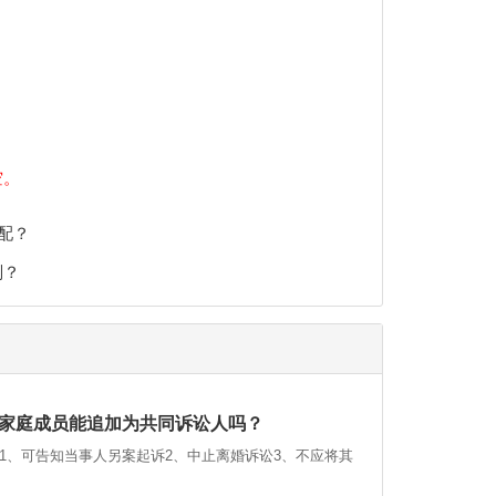
空。
配？
判？
家庭成员能追加为共同诉讼人吗？
1、可告知当事人另案起诉2、中止离婚诉讼3、不应将其