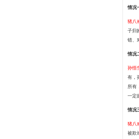
情况
猪八
子归
错、
情况
孙悟
有，
所有
一定
情况
猪八
被欺