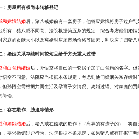
一：房屋所有权尚未转移登记
戒和嫦娥结婚
后，猪八戒婚前有一套房子，他答应嫦娥将房子过户到
她所有，猪八戒不同意。法院根据第五条的规定，综合考虑他们婚姻
对家庭的贡献大小以及离婚时房屋市场价格等因素，判决房子归猪八
二：婚姻关系存续时间较短且给予方无重大过错
空和白骨精结婚
后，孙悟空将自己的一套房子加了白骨精的名字。但
孙悟空不同意。法院应当根据本条规定，考虑到他们婚姻关系存续时
，但孙悟空需根据共同生活及孕育子女情况、离婚过错、对家庭的贡
的补偿。
三：存在欺诈、胁迫等情形
戒和嫦娥结婚
后，猪八戒在嫦娥的欺诈下（离异的有孩子的），将自
诈，要求撤销过户行为。法院根据本条规定，如果猪八戒有证据证明