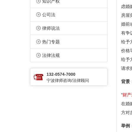
知识产权
虑婚
公司法
房屋
婚前
律师说法
有争
热门专题
给予
价格
法律法规
给予
请求
132-0574-7000
宁波律师咨询/法律顾问
背景
“
财产
在婚
方对
举例