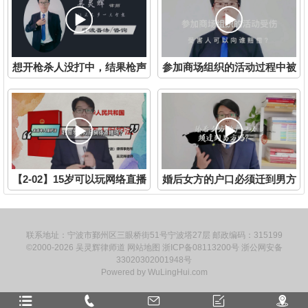
想开枪杀人没打中，结果枪声
参加商场组织的活动过程中被
吓死人，还构成故意杀人罪
人撞伤，找谁赔偿？【宁波海
吗？
曙普法视频2-14-1】
【2-02】15岁可以玩网络直播
婚后女方的户口必须迁到男方
吗？
吗？宁波律师吴灵辉
联系地址：宁波市鄞州区三眼桥街51号宁波塔27层 邮政编码：315199
©2000-2026
吴灵辉律师道
网站地图
浙ICP备08113200号
浙公网安备
33020302001948号
Powered by
WuLingHui.com