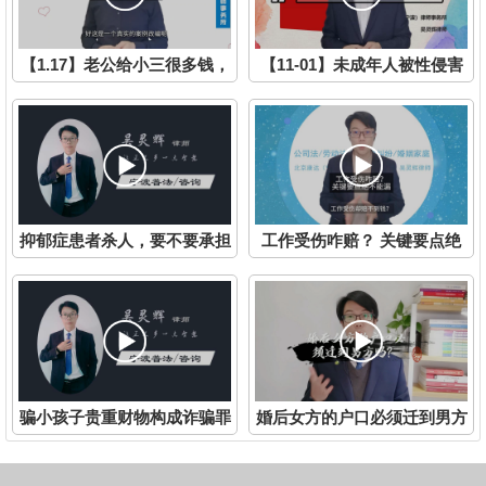
【1.17】老公给小三很多钱，
【11-01】未成年人被性侵害
原配能要的回来吗？
后知后觉、熟人作案
抑郁症患者杀人，要不要承担
工作受伤咋赔？ 关键要点绝
刑事责任？
不能漏
骗小孩子贵重财物构成诈骗罪
婚后女方的户口必须迁到男方
吗？
吗？宁波律师吴灵辉