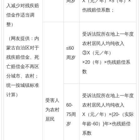
周岁
X（元／年）×5（年）×
入减少对残疾赔
伤残赔偿系数；
偿金作适当调
整）
受诉法院所在地上一年度
（网友提供：内
农村居民人均纯收入
蒙古自治区对于
≤60
③X（元／年）
残疾赔偿金、死
周岁
×20（年）×伤残赔偿系
亡赔偿金不再区
数
分城市、农村；
统一按城镇标准
计算）
受诉法院所在地上一年度
受害人
60-
农村居民人均纯收入
为农村
75周
X（元／年）×{20-（实际
居民
岁
年龄-60）}年×伤残赔偿
系数