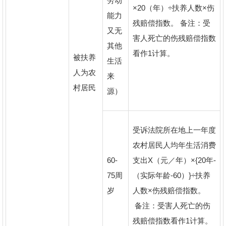
劳动
×20（年）÷扶养人数×伤
能力
残赔偿指数。 备注：受
又无
害人死亡的伤残赔偿指数
其他
看作1计算。
被扶养
生活
人为农
来
村居民
源）
受诉法院所在地上一年度
农村居民人均年生活消费
60-
支出X（元／年）×{20年-
75周
（实际年龄-60）}÷扶养
岁
人数×伤残赔偿指数。
备注：受害人死亡的伤
残赔偿指数看作1计算。