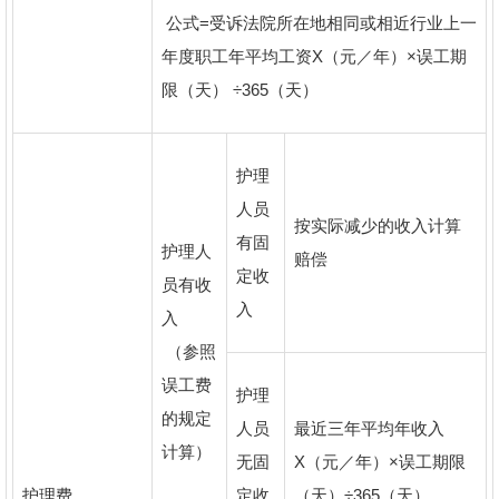
公式=受诉法院所在地相同或相近行业上一
年度职工年平均工资X（元／年）×误工期
限（天） ÷365（天）
护理
人员
按实际减少的收入计算
有固
护理人
赔偿
定收
员有收
入
入
（参照
误工费
护理
的规定
人员
最近三年平均年收入
计算）
无固
X（元／年）×误工期限
护理费
定收
（天）÷365（天）