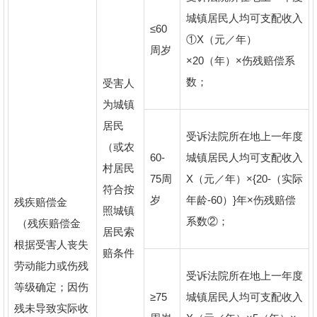
城镇居民人均可支配收入
≤60
①X（元／年）
周岁
×20（年）×伤残赔偿系
数；
受害人
为城镇
居民
受诉法院所在地上一年度
（或农
60-
城镇居民人均可支配收入
村居民
75周
X（元／年）×{20-（实际
符合按
岁
年龄-60）}年×伤残赔偿
残疾赔偿金
照城镇
系数②；
（残疾赔偿金
居民索
根据受害人丧失
赔条件
劳动能力或伤残
受诉法院所在地上一年度
等级确定；因伤
≥75
城镇居民人均可支配收入
残未导致实际收