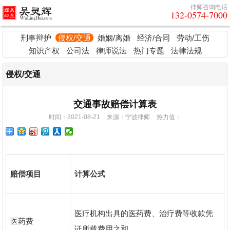
律师咨询电话
132-0574-7000
刑事辩护
侵权/交通
婚姻/离婚
经济/合同
劳动/工伤
知识产权
公司法
律师说法
热门专题
法律法规
侵权/交通
交通事故赔偿计算表
时间：2021-08-21
来源：宁波律师
热力值：
赔偿项目
计算公式
医疗机构出具的医药费、治疗费等收款凭
医药费
证所载费用之和