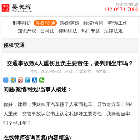
律师咨询电话
132-0574-7000
刑事辩护
侵权/交通
婚姻/离婚
经济/合同
劳动/工伤
知识产权
公司法
律师说法
热门专题
法律法规
侵权/交通
交通事故致4人重伤且负主要责任，要判刑坐牢吗？
时间：2020-09-22
来源：宁波律师
热力值：
问题/案情/经过/当事人概述：
你好，律师：我妹妹开汽车撞了人家面包车，导致对方车上的4
人重伤，交警事故认定书上认定我妹妹主要责任，我妹会坐牢
吗？坐几年？
在线律师咨询回复(内容精选):